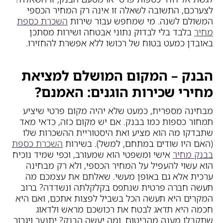
לצערכם, התשובה לשאלה זו אינה רק המחיר הכספי
המשולם לשנה. מי שמחפש עבור שירות
השכרת כספת
מחיר
בלבד בלי לבדוק נתוני אבטחה ושירות מסתכן
באובדן כמעט בטוח של רכושו ללא אפשרת להחזירו.
הבנק – המקום המושלם למציאת
מחירי שכירות הוגנים: האמנם?
מבחינה מספרית, כמעט שלא יהיה מקום פרטי שיציע
תמחור כספות כמו בבנק. אם יש מקום כזה, כדאי מאד
שתבדקו מה הוא מציע ואת היסטוריית ההשכרות שלו
(האם היו שודים במתחם, למשל). בשירות
השכרת כספת
בבנק מחיר
אישי ומשפטי הוא שמעורב, וכפי שמיד נוכיח
הוא עשוי להעפיל על המחיר הכספי, ולא רק מבחינה
ערכית אלא גם באופן מעשי. שאלתם את עצמכם מה
תעשה חברה פרטית שנתפס בקלקלתה ונשדדה? ברוב
המקרים היא תעשה הכל בשביל לפצות אתכם, ואם היא
חכמה היא תדאג לבטח את רכושכם מראש ולדאוג
שתקבלו מענה מהביטוח. ומה יעשה הבנק? יתנער ויגרור